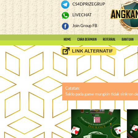
CS4DPRIZEGRUP
LIVECHAT
Join Group FB
HOME
CARA BERMAIN
REFERRAL
BANTUAN
Catatan:
Saldo pada game mungkin tidak sinkron