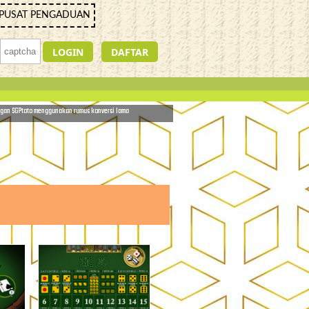
PUSAT PENGADUAN
LOGIN
DAFTAR
o menggunakan rumus konversi lama