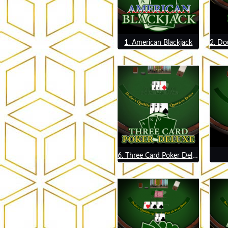
1. American Blackjack
6. Three Card Poker Deluxe